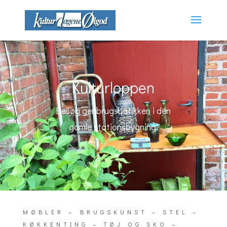
Kulturloppen
Besøg genbrugsbutikken i den
gamle stationsbygning.
MØBLER – BRUGSKUNST – STEL –
KØKKENTING – TØJ OG SKO –