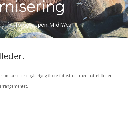
rnisering
der fra fotogruppen MidtWest
lleder.
.
om udstiller nogle rigtig flotte fotostater med naturbilleder.
 arrangementet.