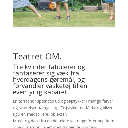
Teatret OM.
Tre kvinder fabulerer og
fantaserer sig væk fra
hverdagens gøremål, og
forvandler vasketøj til en
eventyrlig kabaret.
En tørresnor spændes ud og tøjstykker i mange farver
og størrelser hænges op. Tøjstykkerne får liv og bliver
figurer, medspillere, objekter.
Musik og dans fra da de ældre var unge fører puplikum
“down memory lane” med skrigende Elvisfans,