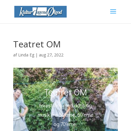
Teatret OM
af
Linda Eg
|
aug 27, 2022
Teatret OM
forestilling med dans og
musik fra 50'erne, 60'erne
og 70'erne.